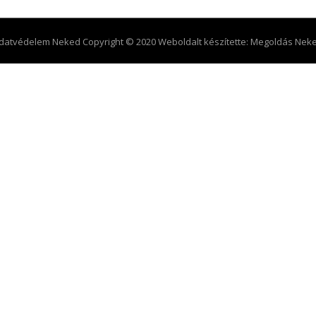
datvédelem Neked Copyright © 2020 Weboldalt készítette:
Megoldás Nek